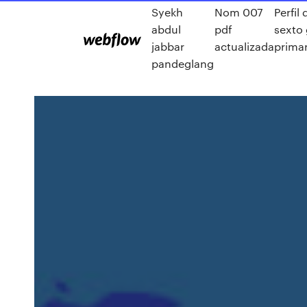
Syekh
Nom 007
Perfil
abdul
pdf
sexto
jabbar
actualizada
primar
pandeglang