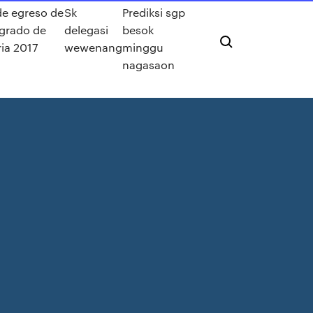
 de egreso de
Sk
Prediksi sgp
 grado de
delegasi
besok
ia 2017
wewenang
minggu
nagasaon